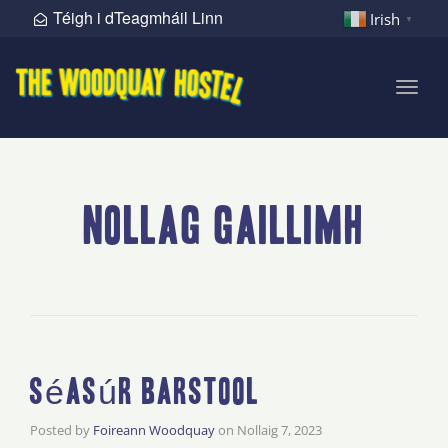
Téigh i dTeagmháil Linn
Irish
▼
nascl
Scorá
nollag gaillimh
Séasúr Barstool
Posted by
Foireann Woodquay
on
Nollaig 7, 2023