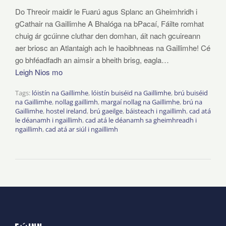
Do Threoir maidir le Fuarú agus Splanc an Gheimhridh i
gCathair na Gaillimhe A Bhalóga na bPacaí, Fáilte romhat
chuig ár gcúinne cluthar den domhan, áit nach gcuireann
aer briosc an Atlantaigh ach le haoibhneas na Gaillimhe! Cé
go bhféadfadh an aimsir a bheith brisg, eagla…
Leigh Nios mo
Tags:
lóistín na Gaillimhe
,
lóistín buiséid na Gaillimhe
,
brú buiséid
na Gaillimhe
,
nollag gaillimh
,
margaí nollag na Gaillimhe
,
brú na
Gaillimhe
,
hostel ireland
,
brú gaeilge
,
báisteach i ngaillimh
,
cad atá
le déanamh i ngaillimh
,
cad atá le déanamh sa gheimhreadh i
ngaillimh
,
cad atá ar siúl i ngaillimh