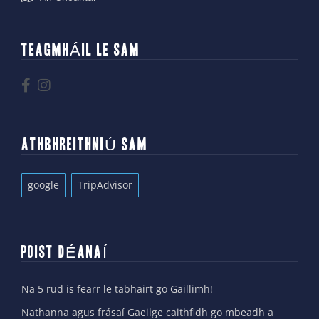
TEAGMHÁIL LE SAM
ATHBHREITHNIÚ SAM
google
TripAdvisor
POIST DÉANAÍ
Na 5 rud is fearr le tabhairt go Gaillimh!
Nathanna agus frásaí Gaeilge caithfidh go mbeadh a