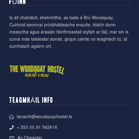
FÚINN
Is áit chairdiúil, shéimhithe, as baile é Brú Woodquay.
Cuirimid seomraí príobháideacha ensuite, lóistín dorm
measctha agus árasáin féinfhreastail stylish ar fáil, mar sin is
cuma más taistealaí aonair, grúpa cairde nó teaghlach tú, tá
cumhdach againn ort.
TEAGMHÁIL INFO
fanacht@woodquayhostel.ie
+ 353 (0) 91 562618
An Cheantar